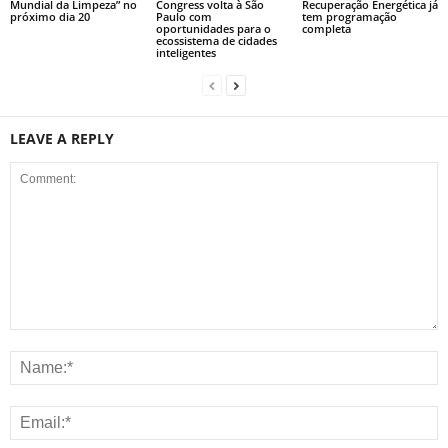
Mundial da Limpeza” no
Congress volta à São
Recuperação Energética já
próximo dia 20
Paulo com
tem programação
oportunidades para o
completa
ecossistema de cidades
inteligentes
LEAVE A REPLY