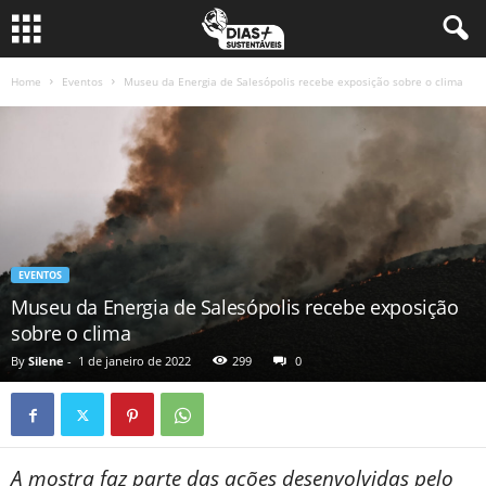
Home
Eventos
Museu da Energia de Salesópolis recebe exposição sobre o clima
EVENTOS
Museu da Energia de Salesópolis recebe exposição
sobre o clima
By
Silene
-
1 de janeiro de 2022
299
0
A mostra faz parte das ações desenvolvidas pelo