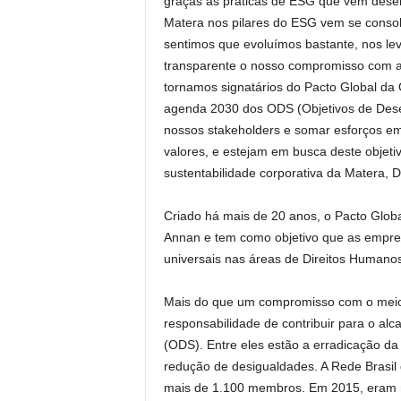
graças às práticas de ESG que vem desen
Matera nos pilares do ESG vem se conso
sentimos que evoluímos bastante, nos le
transparente o nosso compromisso com a 
tornamos signatários do Pacto Global d
agenda 2030 dos ODS (Objetivos de Desen
nossos stakeholders e somar esforços e
valores, e estejam em busca deste objet
sustentabilidade corporativa da Matera, D
Criado há mais de 20 anos, o Pacto Global
Annan e tem como objetivo que as empres
universais nas áreas de Direitos Humanos
Mais do que um compromisso com o meio 
responsabilidade de contribuir para o al
(ODS). Entre eles estão a erradicação d
redução de desigualdades. A Rede Brasil 
mais de 1.100 membros. Em 2015, eram m