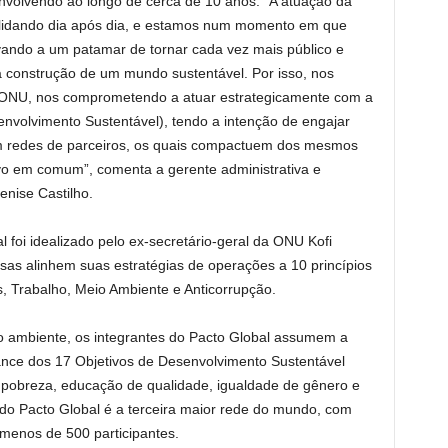
volvendo ao longo de cerca de 10 anos. “A atuação da
lidando dia após dia, e estamos num momento em que
vando a um patamar de tornar cada vez mais público e
construção de um mundo sustentável. Por isso, nos
a ONU, nos comprometendo a atuar estrategicamente com a
volvimento Sustentável), tendo a intenção de engajar
m redes de parceiros, os quais compactuem dos mesmos
ivo em comum”, comenta a gerente administrativa e
enise Castilho.
 foi idealizado pelo ex-secretário-geral da ONU Kofi
as alinhem suas estratégias de operações a 10 princípios
, Trabalho, Meio Ambiente e Anticorrupção.
ambiente, os integrantes do Pacto Global assumem a
cance dos 17 Objetivos de Desenvolvimento Sustentável
a pobreza, educação de qualidade, igualdade de gênero e
do Pacto Global é a terceira maior rede do mundo, com
enos de 500 participantes.