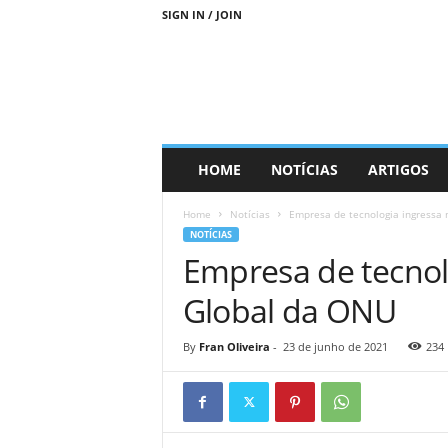
SIGN IN / JOIN
D
HOME
NOTÍCIAS
ARTIGOS
i
a
Home
Notícias
Empresa de tecnologia ingressa
s
NOTÍCIAS
M
Empresa de tecnol
a
i
Global da ONU
s
S
u
By
Fran Oliveira
-
23 de junho de 2021
234
s
t
e
n
t