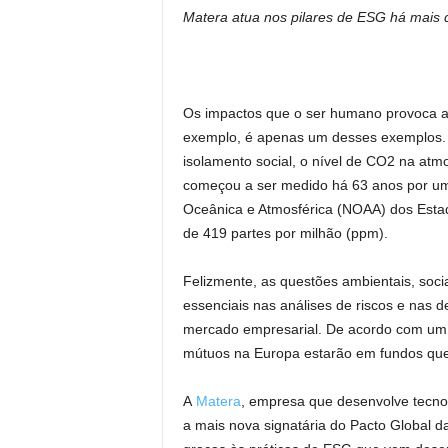
Matera atua nos pilares de ESG há mais 
á
v
e
i
s
Os impactos que o ser humano provoca ao
exemplo, é apenas um desses exemplos. 
isolamento social, o nível de CO2 na atm
começou a ser medido há 63 anos por um
Oceânica e Atmosférica (NOAA) dos Esta
de 419 partes por milhão (ppm).
Felizmente, as questões ambientais, soc
essenciais nas análises de riscos e nas 
mercado empresarial. De acordo com um r
mútuos na Europa estarão em fundos que 
A
Matera
, empresa que desenvolve tecnolo
a mais nova signatária do Pacto Global 