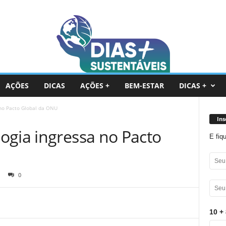
AÇÕES
DICAS
AÇÕES +
BEM-ESTAR
DICAS +
 no Pacto Global da ONU
Ins
ogia ingressa no Pacto
E fiq
0
10 + 