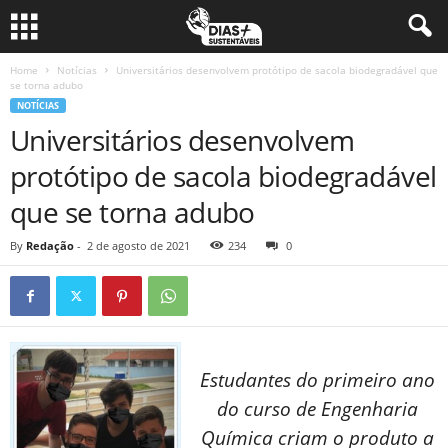
Home
Notícias
Universitários desenvolvem protótipo de sacola biodegradável que
se torna adubo
NOTÍCIAS
Universitários desenvolvem
protótipo de sacola biodegradável
que se torna adubo
By
Redação
-
2 de agosto de 2021
234
0
Estudantes do primeiro ano
do curso de Engenharia
Química criam o produto a