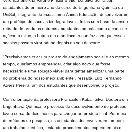
Veronica Sheikna Varone Finkler e Vitor Da Silva Schraiber,
estudantes do primeiro ano do curso de Engenharia Química da
UniSul, integrante do Ecossitema Ânima Educação, desenvolveram
um protótipo de sacolas biodegradáveis, feitas com base de amido
retirado de produtos naturais abundantes no país como a cana-de-
açúcar, o milho, a batata e a mandioca, o que faz com que essas
sacolas possam virar adubo depois do seu descarte.
“Precisávamos criar um projeto de engajamento social e ao mesmo
tempo, queríamos empreender, criar algo novo que fosse
necessário e uma solução viável para tentar amenizar uma parte
do problema do nosso meio ambiente”, ressalta, Luiz Fernando
Atvars Pereira, um dos estudantes que desenvolveu o projeto.
Com orientação da professora Francielen Kuball Silva, Doutora em
Engenharia Química, o processo de desenvolvimento do protótipo
levou cerca de dois meses para chegar ao produto final. Por meio
de métodos de pesquisa, os estudantes desenvolveram também
um trabalho científico, testando procedimentos experimentais e