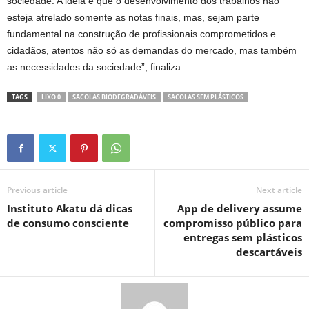
sociedade. A ideia é que o desenvolvimento dos trabalhos não
esteja atrelado somente as notas finais, mas, sejam parte
fundamental na construção de profissionais comprometidos e
cidadãos, atentos não só as demandas do mercado, mas também
as necessidades da sociedade”, finaliza.
TAGS
LIXO 0
SACOLAS BIODEGRADÁVEIS
SACOLAS SEM PLÁSTICOS
Previous article
Next article
Instituto Akatu dá dicas
App de delivery assume
de consumo consciente
compromisso público para
entregas sem plásticos
descartáveis