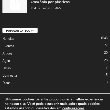
Amazônia por plásticos
15 de setembro de 2025
POPULAR CATEGORY
1043
Notícias
77
Eventos
30
Artigos
28
Ações
7
Datas
5
Bem-estar
3
Dicas
Utilizamos cookies para lhe proporcionar a melhor experiência
no nosso site. Você pode descobrir mais sobre quais cookies
A Iniciativa
Marcus Nakagawa
Contato
Oficina da Comunicação
estamos usando ou desativá-los em
configurações
.