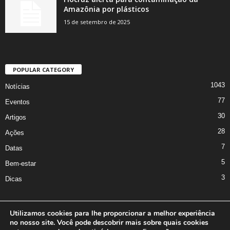
Amazônia por plásticos
15 de setembro de 2025
POPULAR CATEGORY
1043
Notícias
77
Eventos
30
Artigos
28
Ações
7
Datas
5
Bem-estar
3
Dicas
Utilizamos cookies para lhe proporcionar a melhor experiência
no nosso site. Você pode descobrir mais sobre quais cookies
A Iniciativa
Marcus Nakagawa
Contato
Oficina da Comunicação