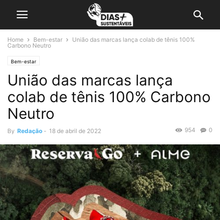
Home
Bem-estar
União das marcas lança colab de tênis 100%
Carbono Neutro
Bem-estar
União das marcas lança
colab de tênis 100% Carbono
Neutro
954
0
By
Redação
-
18 de abril de 2022