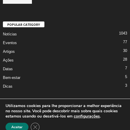
POPULAR CATEGORY
1043
Notícias
77
Eventos
30
Artigos
28
Ações
7
Datas
5
Bem-estar
3
Dicas
Utilizamos cookies para lhe proporcionar a melhor experiência
no nosso site. Você pode descobrir mais sobre quais cookies
A Iniciativa
Marcus Nakagawa
Contato
Oficina da Comunicação
estamos usando ou desativá-los em
configurações
.
Política de Privacidade
Close GDPR Cookie Banner
Aceitar