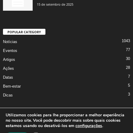
15 de setembro de 2025
POPULAR CATEGORY
1043
Notícias
77
Eventos
30
Artigos
28
Ações
7
Datas
5
Bem-estar
3
Dicas
Utilizamos cookies para lhe proporcionar a melhor experiência
no nosso site. Você pode descobrir mais sobre quais cookies
A Iniciativa
Marcus Nakagawa
Contato
Oficina da Comunicação
estamos usando ou desativá-los em
configurações
.
Política de Privacidade