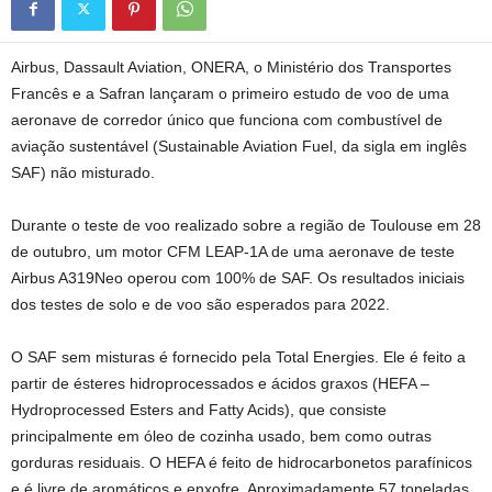
Airbus, Dassault Aviation, ONERA, o Ministério dos Transportes
Francês e a Safran lançaram o primeiro estudo de voo de uma
aeronave de corredor único que funciona com combustível de
aviação sustentável (Sustainable Aviation Fuel, da sigla em inglês
SAF) não misturado.
Durante o teste de voo realizado sobre a região de Toulouse em 28
de outubro, um motor CFM LEAP-1A de uma aeronave de teste
Airbus A319Neo operou com 100% de SAF. Os resultados iniciais
dos testes de solo e de voo são esperados para 2022.
O SAF sem misturas é fornecido pela Total Energies. Ele é feito a
partir de ésteres hidroprocessados e ácidos graxos (HEFA –
Hydroprocessed Esters and Fatty Acids), que consiste
principalmente em óleo de cozinha usado, bem como outras
gorduras residuais. O HEFA é feito de hidrocarbonetos parafínicos
e é livre de aromáticos e enxofre. Aproximadamente 57 toneladas