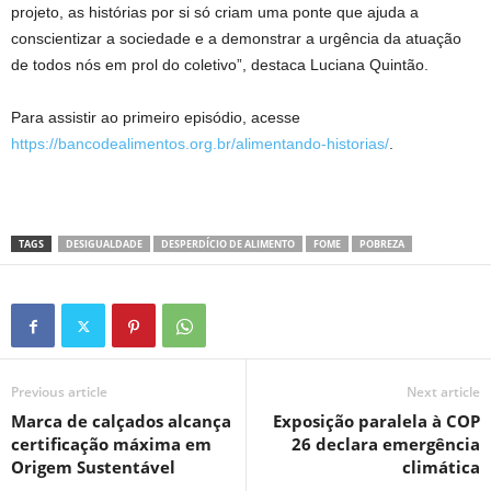
projeto, as histórias por si só criam uma ponte que ajuda a
conscientizar a sociedade e a demonstrar a urgência da atuação
de todos nós em prol do coletivo”, destaca Luciana Quintão.
Para assistir ao primeiro episódio, acesse
https://bancodealimentos.org.br/alimentando-historias/
.
TAGS
DESIGUALDADE
DESPERDÍCIO DE ALIMENTO
FOME
POBREZA
Previous article
Next article
Marca de calçados alcança
Exposição paralela à COP
certificação máxima em
26 declara emergência
Origem Sustentável
climática