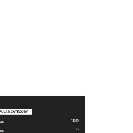
PULAR CATEGORY
1043
ias
77
os