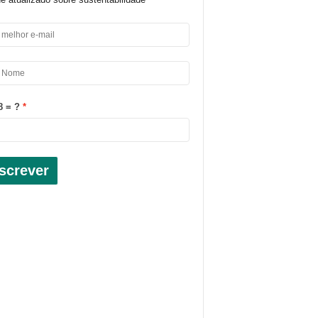
8 = ?
screver