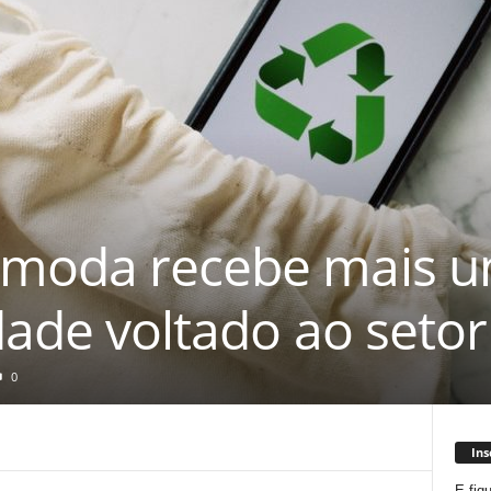
moda recebe mais u
dade voltado ao setor
0
Ins
E fiq