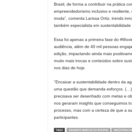
Brasil, de forma a contribuir na prática 
empreendedorismo inclusivo e resiliente,
moda”, comenta Larissa Ortiz, trends inn
também especialista em sustentabilidade
Essa foi apenas a primeira fase do #Mov
audiência, além de 40 mil pessoas engaj
edição, impactando ainda mais positiv
muito mais trocas e conteúdos sobre sus
nos dias de hoje.
“Encaixar a sustentabilidade dentro da 
uma questão que demanda esforços. (…)
precisava ser desenhado com metas e obje
nos geraram insights que conseguimos tra
processo, mas com a certeza de que a su
participantes.
TAGS
GRANDES MARCAS DE ROUPAS
INDÚSTRIA D