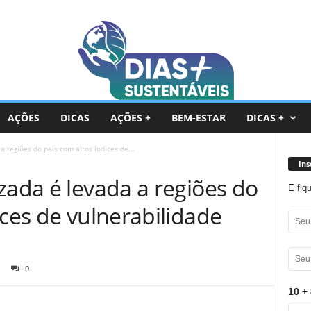
AÇÕES
DICAS
AÇÕES +
BEM-ESTAR
DICAS +
a regiões do país com altos índices de...
Ins
zada é levada a regiões do
E fiq
ices de vulnerabilidade
0
10 + 