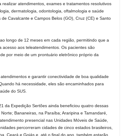
 realizar atendimentos, exames e tratamentos resolutivos
ogia, dermatologia, odontologia, oftalmologia e saúde
es de Cavalcante e Campos Belos (GO), Cruz (CE) e Santo
r ao longo de 12 meses em cada região, permitindo que a
a acesso aos teleatendimentos. Os pacientes são
e por meio de um prontuário eletrônico próprio da
 atendimentos e garantir conectividade de boa qualidade
Quando há necessidade, eles são encaminhados para
saúde do SUS.
21 da Expedição Sertões ainda beneficiou quatro dessas
 Norte; Bananeiras, na Paraíba; Araripina e Tamandaré,
tendimento presencial nas Unidades Móveis de Saúde,
unidades percorreram cidades de cinco estados brasileiros,
a, Ceará e Goiás e, até o final do ano, também estarão