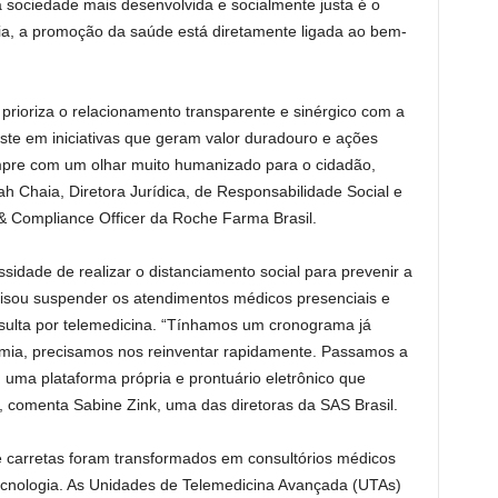
 sociedade mais desenvolvida e socialmente justa é o
, a promoção da saúde está diretamente ligada ao bem-
rioriza o relacionamento transparente e sinérgico com a
ste em iniciativas que geram valor duradouro e ações
empre com um olhar muito humanizado para o cidadão,
h Chaia, Diretora Jurídica, de Responsabilidade Social e
 & Compliance Officer da Roche Farma Brasil.
idade de realizar o distanciamento social para prevenir a
isou suspender os atendimentos médicos presenciais e
sulta por telemedicina. “Tínhamos um cronograma já
emia, precisamos nos reinventar rapidamente. Passamos a
m uma plataforma própria e prontuário eletrônico que
”, comenta Sabine Zink, uma das diretoras da SAS Brasil.
 e carretas foram transformados em consultórios médicos
cnologia. As Unidades de Telemedicina Avançada (UTAs)