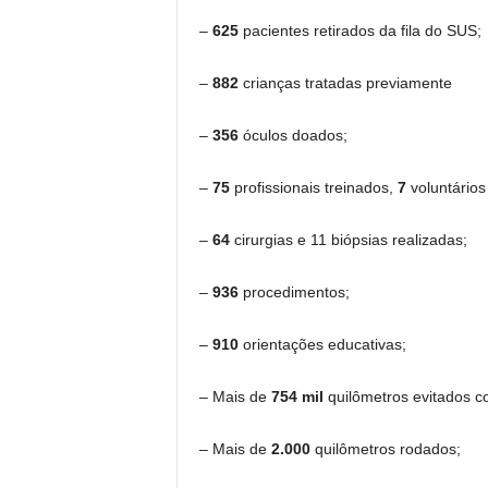
–
625
pacientes retirados da fila do SUS;
–
882
crianças tratadas previamente
–
356
óculos doados;
–
75
profissionais treinados,
7
voluntário
–
64
cirurgias e 11 biópsias realizadas;
–
936
procedimentos;
–
910
orientações educativas;
– Mais de
754 mil
quilômetros evitados 
– Mais de
2.000
quilômetros rodados;