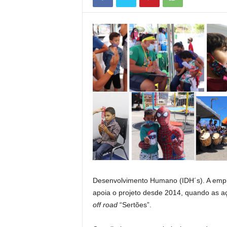
á
v
e
i
s
Desenvolvimento Humano (IDH´s). A empre
apoia o projeto desde 2014, quando as aç
off road
“Sertões”.