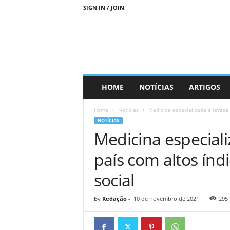
SIGN IN / JOIN
D
HOME
NOTÍCIAS
ARTIGOS
i
a
Home
Notícias
Medicina especializada é levada 
s
NOTÍCIAS
M
Medicina especiali
a
i
país com altos índ
s
S
social
u
s
t
By
Redação
-
10 de novembro de 2021
295
e
n
t