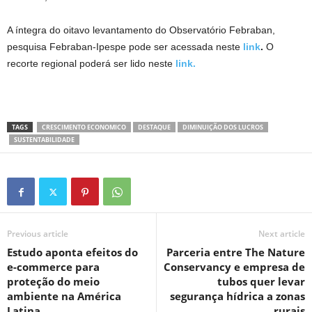
A íntegra do oitavo levantamento do Observatório Febraban,
pesquisa Febraban-Ipespe pode ser acessada neste
link
.
O
recorte regional poderá ser lido neste
link.
TAGS
CRESCIMENTO ECONOMICO
DESTAQUE
DIMINUIÇÃO DOS LUCROS
SUSTENTABILIDADE
Previous article
Next article
Estudo aponta efeitos do
Parceria entre The Nature
e-commerce para
Conservancy e empresa de
proteção do meio
tubos quer levar
ambiente na América
segurança hídrica a zonas
Latina
rurais