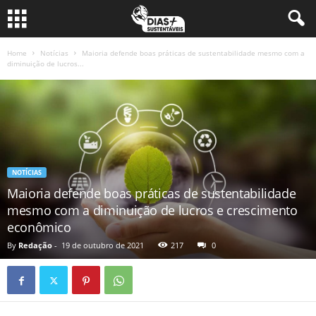
Home
Notícias
Maioria defende boas práticas de sustentabilidade mesmo com a
diminuição de lucros...
NOTÍCIAS
Maioria defende boas práticas de sustentabilidade
mesmo com a diminuição de lucros e crescimento
econômico
By
Redação
-
19 de outubro de 2021
217
0