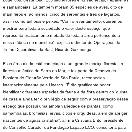
botânicos. Deste total, 135 são árvores e 41 são ervas, trepadeiras
e samambaias. Lá também moram 85 espécies de aves, oito de
mamíferos e, ao menos, cinco de serpentes e três de lagartos,
assim como anfíbios e peixes. “Com o levantamento, queremos
mostrar para toda a sociedade o valor deste espaço, que
representa praticamente metade de toda a área pertencente à
nossa fábrica no município”, explica o diretor de Operações de
Tintas Decorativas da Basf, Ricardo Gazmenga.
Essa área ainda está conectada a um grande maciço florestal, a
floresta atlântica da Serra do Mar, e faz parte da Reserva da
Biosfera do Cinturão Verde de São Paulo, reconhecida
internacionalmente pela Unesco. “É tão gratificante poder
identificar diferentes espécies da fauna e da flora dentro do ‘quintal’
de casa e ainda ter o privilégio de seguir com a preservação desse
espaço que possui uma ampla variedade de plantas, como
samambaias, bromélias, ervas, cipós e orquídeas, além de abrigar
nascentes de águas cristalina”, afirma Cristiana Brito, presidente
do Conselho Curador da Fundação Espaço ECO, consultoria para