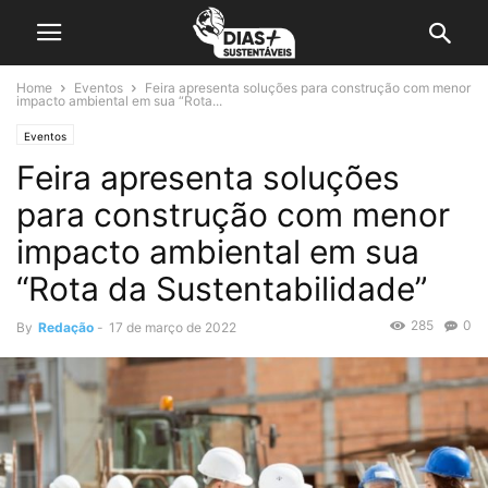
Home
Eventos
Feira apresenta soluções para construção com menor
impacto ambiental em sua “Rota...
Eventos
Feira apresenta soluções
para construção com menor
impacto ambiental em sua
“Rota da Sustentabilidade”
285
0
By
Redação
-
17 de março de 2022