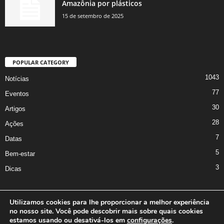
Amazônia por plásticos
15 de setembro de 2025
POPULAR CATEGORY
1043
Notícias
77
Eventos
30
Artigos
28
Ações
7
Datas
5
Bem-estar
3
Dicas
Utilizamos cookies para lhe proporcionar a melhor experiência
no nosso site. Você pode descobrir mais sobre quais cookies
A Iniciativa
Marcus Nakagawa
Contato
Oficina da Comunicação
estamos usando ou desativá-los em
configurações
.