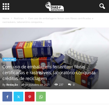
Home
Notícias
Com uso de embalagens feitas com fibras certificadas e
rastreáveis, laboratório conquista...
NOTÍCIAS
Com uso de embalagens feitas com fibras
certificadas e rastreáveis, laboratório conquista
créditos de reciclagem
By
Redação
-
26 de outubro de 2021
237
0