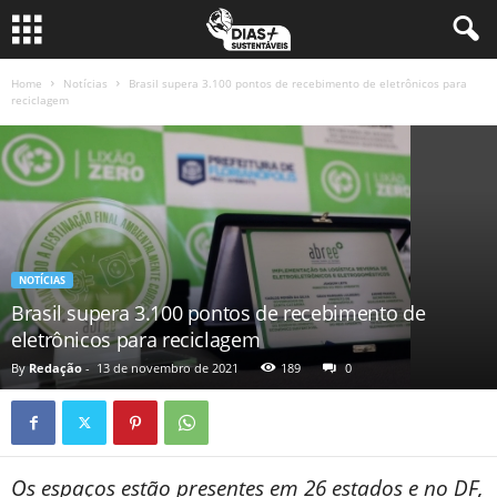
Home
Notícias
Brasil supera 3.100 pontos de recebimento de eletrônicos para
reciclagem
NOTÍCIAS
Brasil supera 3.100 pontos de recebimento de
eletrônicos para reciclagem
By
Redação
-
13 de novembro de 2021
189
0
Os espaços estão presentes em 26 estados e no DF,