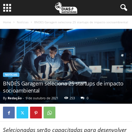
Home
Notícias
BNDES Garagem seleciona 25 startups de impacto socioambiental
NOTÍCIAS
BNDES Garagem seleciona 25 startups de impacto
socioambiental
By
Redação
-
9 de outubro de 2021
253
0
Selecionadas serão capacitadas para desenvolver