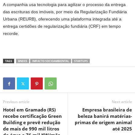
A companhia usa tecnologia para agilizar o processo da entrega
das escrituras dos imóveis, por meio da Regularização Fundiária
Urbana (REURB), oferecendo uma plataforma integrada até a
entrega certidões de regularização fundiária (CRF) em tempo
recorde.
TAGS
BNDES
IMPACTO SOCIOAMBIENTAL
STARTUPS
Previous article
Next article
Hotel em Gramado (RS)
Empresa brasileira de
recebe certificação Green
beleza banirá matérias-
Building e prevê redução
primas de origem animal
de mais de 990 mil litros
até 2025