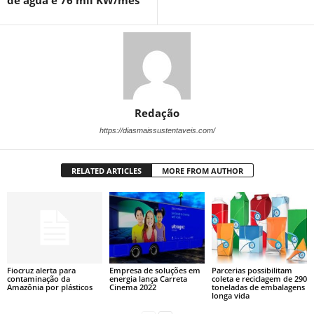
de água e 76 mil KW/mês
Redação
https://diasmaissustentaveis.com/
RELATED ARTICLES
MORE FROM AUTHOR
Fiocruz alerta para
Empresa de soluções em
Parcerias possibilitam
contaminação da
energia lança Carreta
coleta e reciclagem de 290
Amazônia por plásticos
Cinema 2022
toneladas de embalagens
longa vida