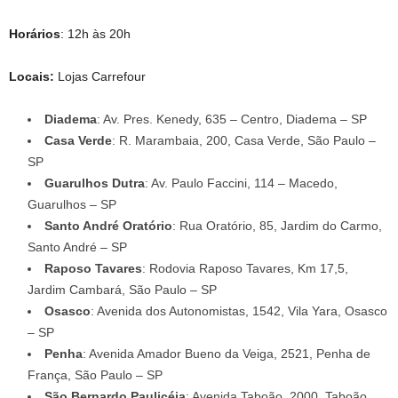
Horários
: 12h às 20h
Locais:
Lojas Carrefour
Diadema
: Av. Pres. Kenedy, 635 – Centro, Diadema – SP
Casa Verde
: R. Marambaia, 200, Casa Verde, São Paulo –
SP
Guarulhos Dutra
: Av. Paulo Faccini, 114 – Macedo,
Guarulhos – SP
Santo André Oratório
: Rua Oratório, 85, Jardim do Carmo,
Santo André – SP
Raposo Tavares
: Rodovia Raposo Tavares, Km 17,5,
Jardim Cambará, São Paulo – SP
Osasco
: Avenida dos Autonomistas, 1542, Vila Yara, Osasco
– SP
Penha
: Avenida Amador Bueno da Veiga, 2521, Penha de
França, São Paulo – SP
São Bernardo Paulicéia
: Avenida Taboão, 2000, Taboão,