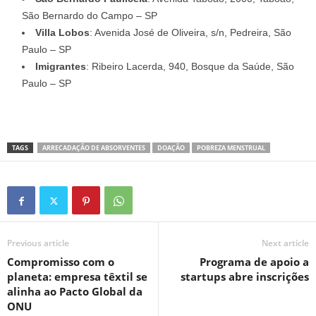
São Bernardo do Campo – SP
Villa Lobos
: Avenida José de Oliveira, s/n, Pedreira, São
Paulo – SP
Imigrantes
: Ribeiro Lacerda, 940, Bosque da Saúde, São
Paulo – SP
TAGS
ARRECADAÇÃO DE ABSORVENTES
DOAÇÃO
POBREZA MENSTRUAL
Previous article
Next article
Compromisso com o
Programa de apoio a
planeta: empresa têxtil se
startups abre inscrições
alinha ao Pacto Global da
ONU