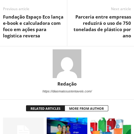
Previous article
Next article
Fundação Espaço Eco lança
Parceria entre empresas
e-book e calculadora com
reduzirá o uso de 750
foco em ações para
toneladas de plástico por
logística reversa
ano
Redação
https://diasmaissustentaveis.com/
RELATED ARTICLES
MORE FROM AUTHOR