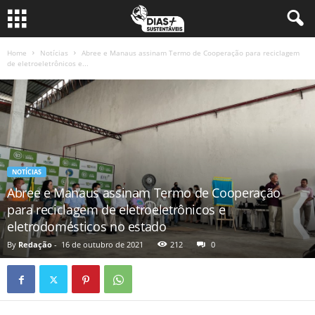
Home
Notícias
Abree e Manaus assinam Termo de Cooperação para reciclagem
de eletroeletrônicos e...
NOTÍCIAS
Abree e Manaus assinam Termo de Cooperação
para reciclagem de eletroeletrônicos e
eletrodomésticos no estado
By
Redação
-
16 de outubro de 2021
212
0