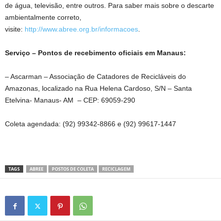
de água, televisão, entre outros. Para saber mais sobre o descarte
ambientalmente correto,
visite:
http://www.abree.org.br/informacoes
.
Serviço – Pontos de recebimento oficiais em Manaus:
– Ascarman – Associação de Catadores de Recicláveis do
Amazonas, localizado na Rua Helena Cardoso, S/N – Santa
Etelvina- Manaus- AM – CEP: 69059-290
Coleta agendada: (92) 99342-8866 e (92) 99617-1447
TAGS
ABREE
POSTOS DE COLETA
RECICLAGEM