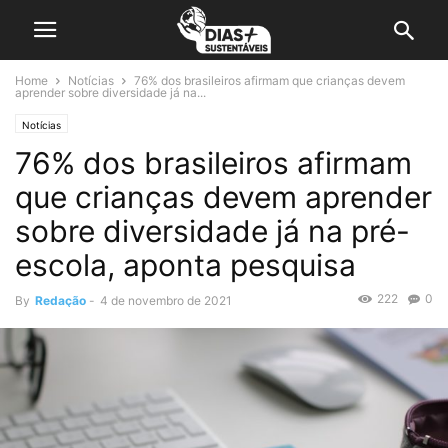
Home
Notícias
76% dos brasileiros afirmam que crianças devem
aprender sobre diversidade já na...
Notícias
76% dos brasileiros afirmam
que crianças devem aprender
sobre diversidade já na pré-
escola, aponta pesquisa
222
0
By
Redação
-
4 de novembro de 2021