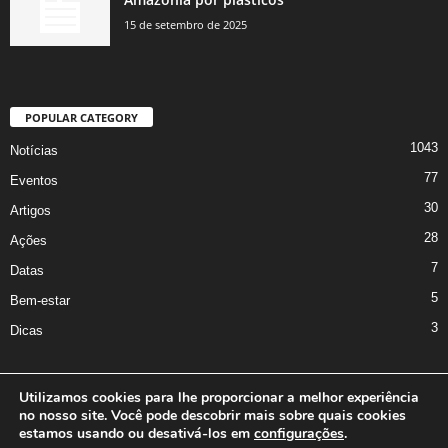
15 de setembro de 2025
POPULAR CATEGORY
1043
Notícias
77
Eventos
30
Artigos
28
Ações
7
Datas
5
Bem-estar
3
Dicas
Utilizamos cookies para lhe proporcionar a melhor experiência
no nosso site. Você pode descobrir mais sobre quais cookies
A Iniciativa
Marcus Nakagawa
Contato
Oficina da Comunicação
estamos usando ou desativá-los em
configurações
.