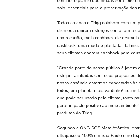
sentido, o plantio das mudas será feito 
solo, essenciais para a preservação dos
Todos os anos a Trigg colabora com um p
clientes a unirem esforços como forma d
usa o cartão, mais cashback ele acumula
caskback, uma muda é plantada. Tal inicia
seus clientes doarem cashback para caus
“Grande parte do nosso público é jovem 
estejam alinhadas com seus propósitos de
nossa essência estarmos conectados às 
todos, um planeta mais verdinho! Estimul
que pode ser usado pelo cliente, tanto pa
gerar impacto positivo ao meio ambiente”
produtos da Trigg.
Segundo a ONG SOS Mata Atlântica, entr
ultrapassou 400% em São Paulo e no Espí