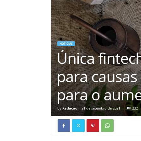
á
v
e
i
s
NOTÍCIAS
Única finte
para causas
para o aume
By
Redação
-
21 de setembro de 2021
232