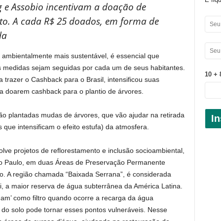
gg e Assobio incentivam a doação de
to. A cada R$ 25 doados, em forma de
da
a ambientalmente mais sustentável, é essencial que
s medidas sejam seguidas por cada um de seus habitantes.
10 + 
a trazer o Cashback para o Brasil, intensificou suas
a doarem cashback para o plantio de árvores.
rão plantadas mudas de árvores, que vão ajudar na retirada
In
que intensificam o efeito estufa) da atmosfera.
lve projetos de reflorestamento e inclusão socioambiental,
São Paulo, em duas Áreas de Preservação Permanente
ano. A região chamada “Baixada Serrana”, é considerada
, a maior reserva de água subterrânea da América Latina.
nam’ como filtro quando ocorre a recarga da água
do solo pode tornar esses pontos vulneráveis. Nesse