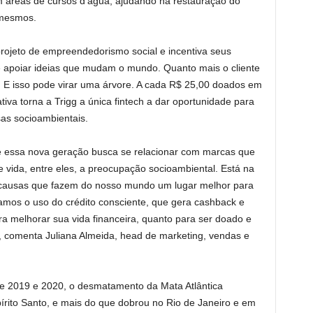
em áreas de cursos d’água, ajudando na restauração do
 mesmos.
rojeto de empreendedorismo social e incentiva seus
e apoiar ideias que mudam o mundo. Quanto mais o cliente
. E isso pode virar uma árvore. A cada R$ 25,00 doados em
tiva torna a Trigg a única fintech a dar oportunidade para
as socioambientais.
e essa nova geração busca se relacionar com marcas que
 vida, entre eles, a preocupação socioambiental. Está na
causas que fazem do nosso mundo um lugar melhor para
amos o uso do crédito consciente, que gera cashback e
ra melhorar sua vida financeira, quanto para ser doado e
, comenta Juliana Almeida, head de marketing, vendas e
e 2019 e 2020, o desmatamento da Mata Atlântica
rito Santo, e mais do que dobrou no Rio de Janeiro e em