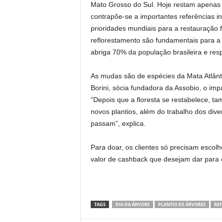
Mato Grosso do Sul. Hoje restam apenas 1
contrapõe-se a importantes referências 
prioridades mundiais para a restauração f
reflorestamento são fundamentais para a
abriga 70% da população brasileira e re
As mudas são de espécies da Mata Atlânt
Borini, sócia fundadora da Assobio, o im
“Depois que a floresta se restabelece, t
novos plantios, além do trabalho dos di
passam”, explica.
Para doar, os clientes só precisam escolh
valor de cashback que desejam dar para o
TAGS
DIA DA ÁRVORE
PLANTIO DE ÁRVORES
RE