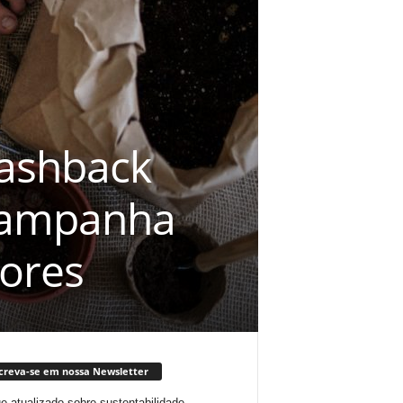
cashback
 campanha
vores
creva-se em nossa Newsletter
ue atualizado sobre sustentabilidade