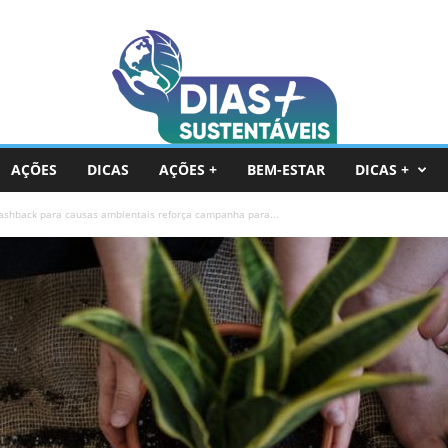
AÇÕES
DICAS
AÇÕES +
BEM-ESTAR
DICAS +
ashback para causas ambientais reforça campanha para...