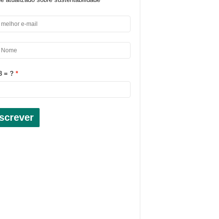
8 = ?
screver