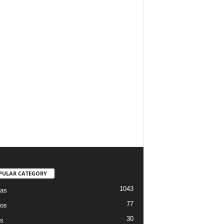
PULAR CATEGORY
1043
ias
77
os
30
os