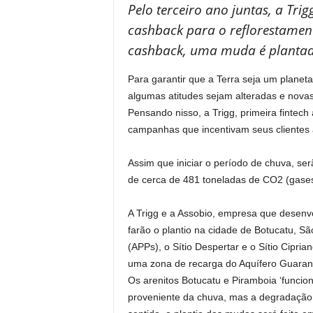
Pelo terceiro ano juntas, a Tri
cashback para o reflorestamen
cashback, uma muda é planta
Para garantir que a Terra seja um planet
algumas atitudes sejam alteradas e nova
Pensando nisso, a Trigg, primeira fintech 
campanhas que incentivam seus clientes 
Assim que iniciar o período de chuva, se
de cerca de 481 toneladas de CO2 (gases 
A Trigg e a Assobio, empresa que desenvo
farão o plantio na cidade de Botucatu, 
(APPs), o Sítio Despertar e o Sítio Cipri
uma zona de recarga do Aquífero Guarani
Os arenitos Botucatu e Piramboia ‘funcio
proveniente da chuva, mas a degradação 