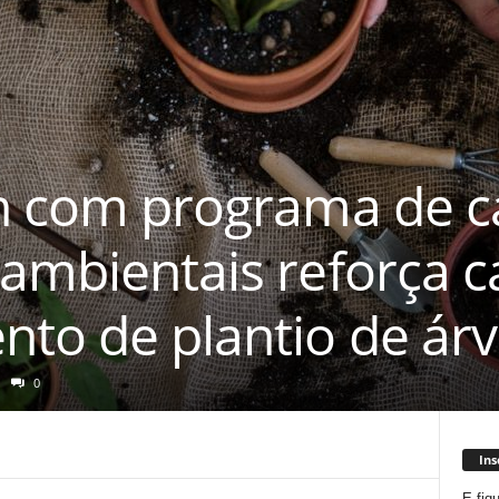
ch com programa de 
 ambientais reforça
nto de plantio de ár
0
Ins
E fiq