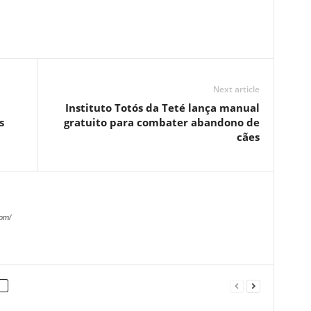
Next article
Instituto Totós da Teté lança manual
s
gratuito para combater abandono de
cães
com/