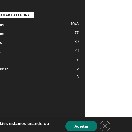
PULAR CATEGORY
1043
ias
77
os
30
os
28
s
7
5
star
3
ookies estamos usando ou
Close GDPR C
Aceitar
ficina da Comunicação
Política de Privacidade