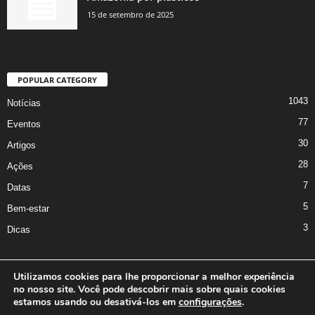
15 de setembro de 2025
POPULAR CATEGORY
1043
Notícias
77
Eventos
30
Artigos
28
Ações
7
Datas
5
Bem-estar
3
Dicas
Utilizamos cookies para lhe proporcionar a melhor experiência
no nosso site. Você pode descobrir mais sobre quais cookies
A Iniciativa
Marcus Nakagawa
Contato
Oficina da Comunicação
estamos usando ou desativá-los em
configurações
.
Política de Privacidade