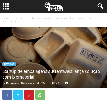
Home
Notícias
Startup de embalagens sustentáveis lança solução com
biomaterial
NOTÍCIAS
Startup de embalagens sustentáveis lança solução
com biomaterial
By
Redação
-
16 de agosto de 2021
230
0