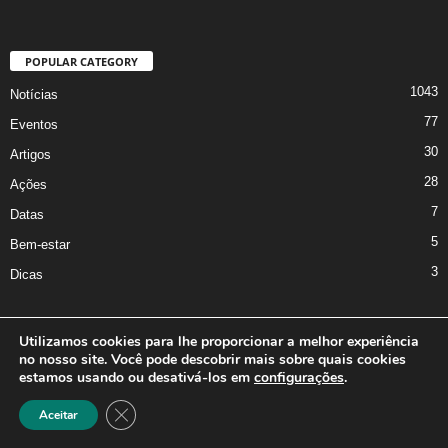
POPULAR CATEGORY
1043
Notícias
77
Eventos
30
Artigos
28
Ações
7
Datas
5
Bem-estar
3
Dicas
Utilizamos cookies para lhe proporcionar a melhor experiência
no nosso site. Você pode descobrir mais sobre quais cookies
A Iniciativa
Marcus Nakagawa
Contato
Oficina da Comunicação
estamos usando ou desativá-los em
configurações
.
Política de Privacidade
Close GDPR Cookie Banner
Aceitar
©