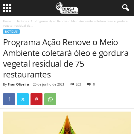
Home
Notícias
Programa Ação Renove o Meio Ambiente coletará óleo e gordura
vegetal residual de...
NOTÍCIAS
Programa Ação Renove o Meio
Ambiente coletará óleo e gordura
vegetal residual de 75
restaurantes
By
Fran Oliveira
-
25 de junho de 2021
263
0