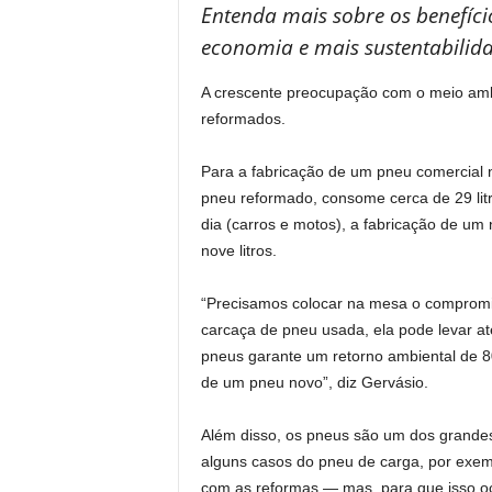
Entenda mais sobre os benefíci
economia e mais sustentabilid
A crescente preocupação com o meio amb
reformados.
Para a fabricação de um pneu comercial no
pneu reformado, consome cerca de 29 litr
dia (carros e motos), a fabricação de um
nove litros.
“Precisamos colocar na mesa o compromi
carcaça de pneu usada, ela pode levar a
pneus garante um retorno ambiental de 
de um pneu novo”, diz Gervásio.
Além disso, os pneus são um dos grandes 
alguns casos do pneu de carga, por exempl
com as reformas — mas, para que isso oco