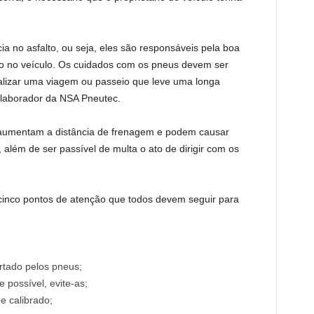
.
a no asfalto, ou seja, eles são responsáveis pela boa
o no veículo. Os cuidados com os pneus devem ser
alizar uma viagem ou passeio que leve uma longa
olaborador da NSA Pneutec.
aumentam a distância de frenagem e podem causar
além de ser passível de multa o ato de dirigir com os
a cinco pontos de atenção que todos devem seguir para
rtado pelos pneus;
 possível, evite-as;
 calibrado;