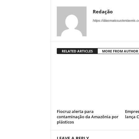
Redação
https://diasmaissustentaveis.
RELATED ARTICLES
MORE FROM AUTHOR
Fiocruz alerta para
Empres
contaminação da Amazônia por
lança 
plásticos
LEAVE A REPLY