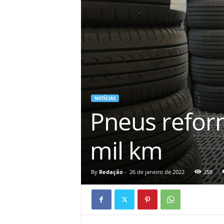
á
v
e
i
s
NOTÍCIAS
Pneus refor
mil km
By
Redação
-
26 de janeiro de 2022
258