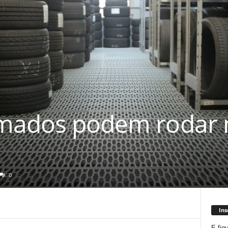
mados podem rodar 
0
Ins
E fiq