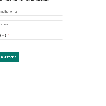
8 = ?
screver