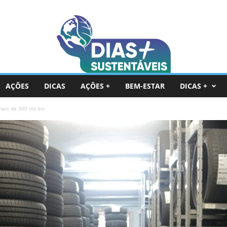
AÇÕES
DICAS
AÇÕES +
BEM-ESTAR
DICAS +
ais de 300 mil km