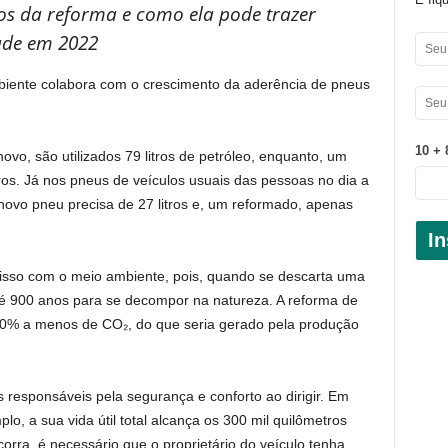
os da reforma e como ela pode trazer
ade em 2022
iente colabora com o crescimento da aderência de pneus
10 + 
vo, são utilizados 79 litros de petróleo, enquanto, um
os. Já nos pneus de veículos usuais das pessoas no dia a
 novo pneu precisa de 27 litros e, um reformado, apenas
In
sso com o meio ambiente, pois, quando se descarta uma
té 900 anos para se decompor na natureza. A reforma de
80% a menos de CO₂, do que seria gerado pela produção
responsáveis pela segurança e conforto ao dirigir. Em
o, a sua vida útil total alcança os 300 mil quilômetros
rra, é necessário que o proprietário do veículo tenha