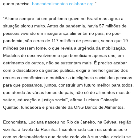
quem precisa.
bancodealimentos.colabore.org
.”
“A fome sempre foi um problema grave no Brasil mas agora a
situação piorou muito. Antes da pandemia, havia 57 milhões de
pessoas vivendo em insegurança alimentar no país; no pós-
pandemia, são cerca de 117 milhões de pessoas, sendo que 19
milhões passam fome, o que revela a urgência da mobilização.
Modelos de desenvolvimento que beneficiam apenas uns, em
detrimento de outros, não se sustentam mais. É preciso acabar
com o descalabro da gestão pública, exigir a melhor gestão dos
recursos econômicos e mobilizar a inteligência social das pessoas
para que possamos, juntos, construir um futuro melhor para todos,
que atenda às várias fomes do país, não só de alimentos mas de
saúde, educação e justiça social”, afirma Luciana Chinaglia
Quintão, fundadora e presidente da ONG Banco de Alimentos.
Economista, Luciana nasceu no Rio de Janeiro, na Gávea, região
vizinha à favela da Rocinha. Inconformada com os contrastes e
com as desigualdades que desde cedo via à sua volta, decidiu se