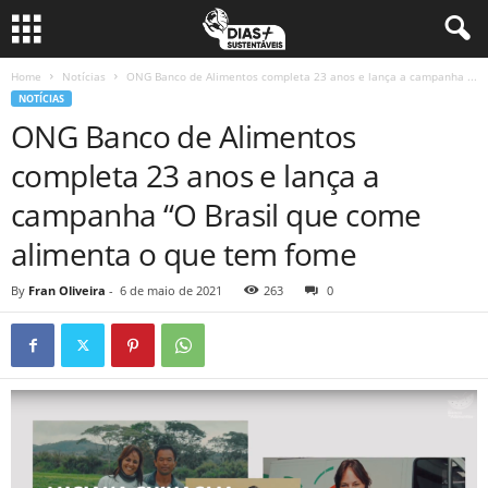
Home
Notícias
ONG Banco de Alimentos completa 23 anos e lança a campanha ...
NOTÍCIAS
ONG Banco de Alimentos
completa 23 anos e lança a
campanha “O Brasil que come
alimenta o que tem fome
By
Fran Oliveira
-
6 de maio de 2021
263
0