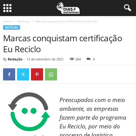
Home
Notícias
Marcas conquistam certificação Eu Reciclo
NOTÍCIAS
Marcas conquistam certificação
Eu Reciclo
By
Redação
-
13 de setembro de 2021
264
0
Preocupados com o meio
ambiente, as empresas
fazem parte do programa
Eu Reciclo, por meio do
processo de logística