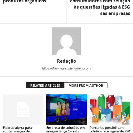
produtos orgânicos
consumidores com relação
às questões ligadas à ESG
nas empresas
Redação
https://diasmaissustentaveis.com/
RELATED ARTICLES
MORE FROM AUTHOR
Fiocruz alerta para
Empresa de soluções em
Parcerias possibilitam
contaminação da
energia lança Carreta
coleta e reciclagem de 290