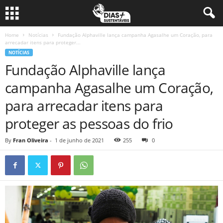
Home
Notícias
Fundação Alphaville lança campanha Agasalhe um Coração, para
arrecadar itens para proteger...
NOTÍCIAS
Fundação Alphaville lança
campanha Agasalhe um Coração,
para arrecadar itens para
proteger as pessoas do frio
By
Fran Oliveira
-
1 de junho de 2021
255
0