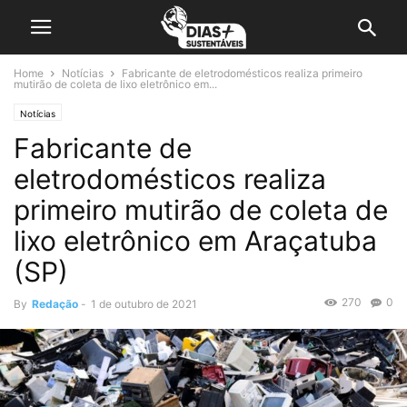
Home
Notícias
Fabricante de eletrodomésticos realiza primeiro
mutirão de coleta de lixo eletrônico em...
Notícias
Fabricante de
eletrodomésticos realiza
primeiro mutirão de coleta de
lixo eletrônico em Araçatuba
(SP)
270
0
By
Redação
-
1 de outubro de 2021