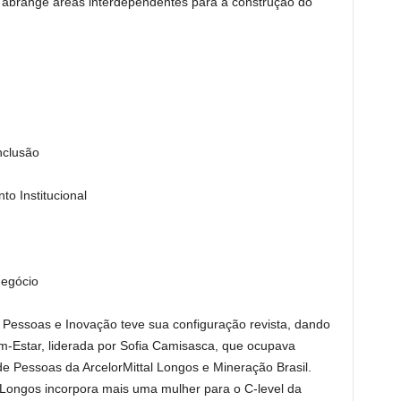
” abrange áreas interdependentes para a construção do
nclusão
o Institucional
negócio
 Pessoas e Inovação teve sua configuração revista, dando
m-Estar, liderada por Sofia Camisasca, que ocupava
e Pessoas da ArcelorMittal Longos e Mineração Brasil.
 Longos incorpora mais uma mulher para o C-level da