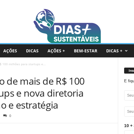
AÇÕES
DICAS
AÇÕES +
BEM-ESTAR
DICAS +
 100 milhões para startups e...
Ins
o de mais de R$ 100
E fiq
ups e nova diretoria
o e estratégia
0
10 + 