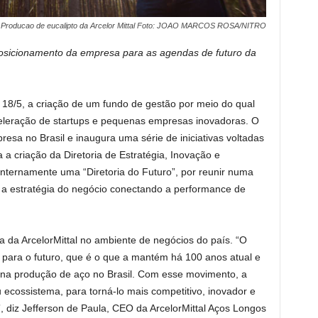
6 Producao de eucalipto da Arcelor Mittal Foto: JOAO MARCOS ROSA/NITRO
posicionamento da empresa para as agendas de futuro da
a, 18/5, a criação de um fundo de gestão por meio do qual
celeração de startups e pequenas empresas inovadoras. O
esa no Brasil e inaugura uma série de iniciativas voltadas
a criação da Diretoria de Estratégia, Inovação e
nternamente uma “Diretoria do Futuro”, por reunir numa
 a estratégia do negócio conectando a performance de
a da ArcelorMittal no ambiente de negócios do país. “O
a para o futuro, que é o que a mantém há 100 anos atual e
r na produção de aço no Brasil. Com esse movimento, a
ecossistema, para torná-lo mais competitivo, inovador e
diz Jefferson de Paula, CEO da ArcelorMittal Aços Longos