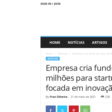
SIGN IN / JOIN
D
HOME
NOTÍCIAS
ARTIGOS
i
a
Home
Notícias
Empresa cria fundo de mais de R$
s
NOTÍCIAS
M
Empresa cria fund
a
i
milhões para start
s
S
focada em inovaçã
u
s
t
By
Fran Oliveira
-
21 de maio de 2021
228
e
n
t