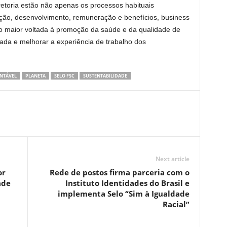
retoria estão não apenas os processos habituais
ão, desenvolvimento, remuneração e benefícios, business
 maior voltada à promoção da saúde e da qualidade de
ada e melhorar a experiência de trabalho dos
ENTÁVEL
PLANETA
SELO FSC
SUSTENTABILIDADE
Next article
or
Rede de postos firma parceria com o
ade
Instituto Identidades do Brasil e
implementa Selo “Sim à Igualdade
Racial”