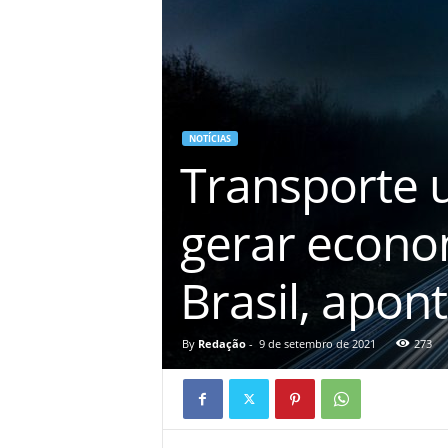
á
v
e
i
s
NOTÍCIAS
Transporte u
gerar econom
Brasil, apon
By
Redação
-
9 de setembro de 2021
273