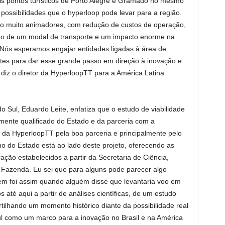
ais pontos turísticos de Porto Alegre e Gramado no mesmo
ossibilidades que o hyperloop pode levar para a região.
são muito animadores, com redução de custos de operação,
o de um modal de transporte e um impacto enorme na
 Nós esperamos engajar entidades ligadas à área de
ntes para dar esse grande passo em direção à inovação e
 diz o diretor da HyperloopTT para a América Latina
Sul, Eduardo Leite, enfatiza que o estudo de viabilidade
amente qualificado do Estado e da parceria com a
 da HyperloopTT pela boa parceria e principalmente pelo
o do Estado está ao lado deste projeto, oferecendo as
ção estabelecidos a partir da Secretaria de Ciência,
 Fazenda. Eu sei que para alguns pode parecer algo
bém foi assim quando alguém disse que levantaria voo em
até aqui a partir de análises científicas, de um estudo
ilhando um momento histórico diante da possibilidade real
ul como um marco para a inovação no Brasil e na América