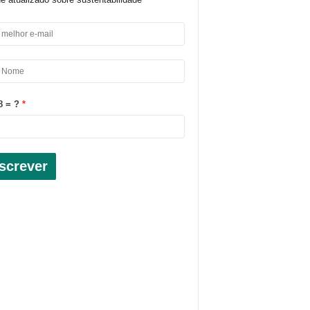
8 = ?
screver