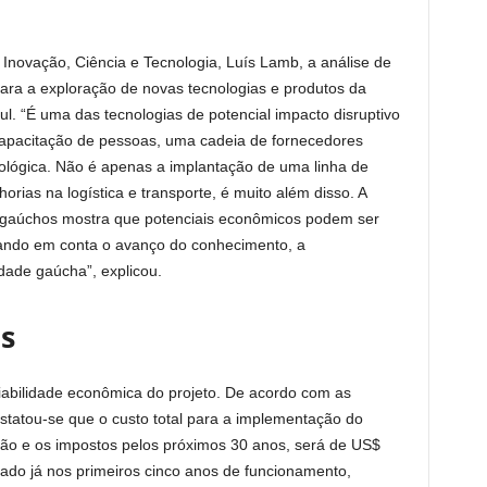
Inovação, Ciência e Tecnologia, Luís Lamb, a análise de
para a exploração de novas tecnologias e produtos da
l. “É uma das tecnologias de potencial impacto disruptivo
 capacitação de pessoas, uma cadeia de fornecedores
ológica. Não é apenas a implantação de uma linha de
rias na logística e transporte, é muito além disso. A
s gaúchos mostra que potenciais econômicos podem ser
evando em conta o avanço do conhecimento, a
dade gaúcha”, explicou.
s
viabilidade econômica do projeto. De acordo com as
nstatou-se que o custo total para a implementação do
ção e os impostos pelos próximos 30 anos, será de US$
sado já nos primeiros cinco anos de funcionamento,