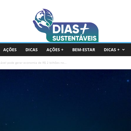
AÇÕES
DICAS
AÇÕES +
BEM-ESTAR
DICAS +
tável pode gerar economia de R$ 2 bilhões no...