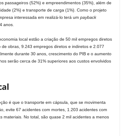
dos passageiros (52%) e empreendimentos (35%), além de
icidade (2%) e transporte de carga (1%). Como o projeto
mpresa interessada em realizá-lo terá um
payback
4 anos.
 economia local estão a criação de 50 mil empregos diretos
 de obras, 9.243 empregos diretos e indiretos e 2.077
lmente durante 30 anos, crescimento do PIB e o aumento
anhos serão cerca de 31% superiores aos custos envolvidos
cal
jeção é que o transporte em cápsula, que se movimenta
ão, evite 67 acidentes com mortes, 1.203 acidentes com
 materiais. No total, são quase 2 mil acidentes a menos