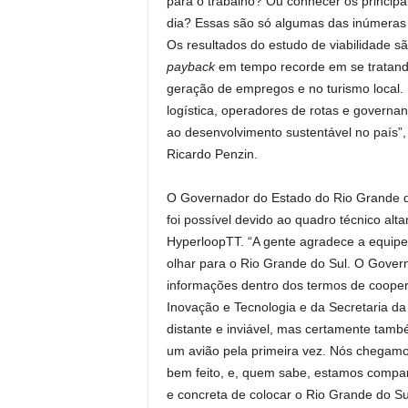
para o trabalho? Ou conhecer os princip
dia? Essas são só algumas das inúmeras p
Os resultados do estudo de viabilidade 
payback
em tempo recorde em se tratand
geração de empregos e no turismo local.
logística, operadores de rotas e governa
ao desenvolvimento sustentável no país”,
Ricardo Penzin.
O Governador do Estado do Rio Grande do 
foi possível devido ao quadro técnico alt
HyperloopTT. “A gente agradece a equipe
olhar para o Rio Grande do Sul. O Govern
informações dentro dos termos de coopera
Inovação e Tecnologia e da Secretaria da
distante e inviável, mas certamente tam
um avião pela primeira vez. Nós chegamos 
bem feito, e, quem sabe, estamos compart
e concreta de colocar o Rio Grande do S