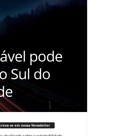
tável pode
o Sul do
de
creva-se em nossa Newsletter
ue atualizado sobre sustentabilidade