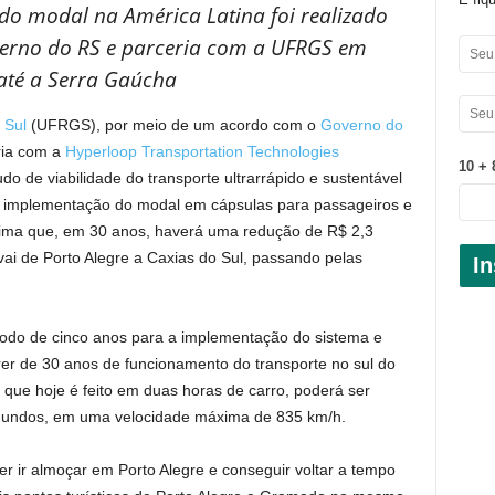
 do modal na América Latina foi realizado
erno do RS e parceria com a UFRGS em
 até a Serra Gaúcha
o Sul
(UFRGS), por meio de um acordo com o
Governo do
ria com a
Hyperloop Transportation Technologies
10 + 
o de viabilidade do transporte ultrarrápido e sustentável
a a implementação do modal em cápsulas para passageiros e
stima que, em 30 anos, haverá uma redução de R$ 2,3
vai de Porto Alegre a Caxias do Sul, passando pelas
In
ríodo de cinco anos para a implementação do sistema e
rer de 30 anos de funcionamento do transporte no sul do
 que hoje é feito em duas horas de carro, poderá ser
gundos, em uma velocidade máxima de 835 km/h.
er ir almoçar em Porto Alegre e conseguir voltar a tempo