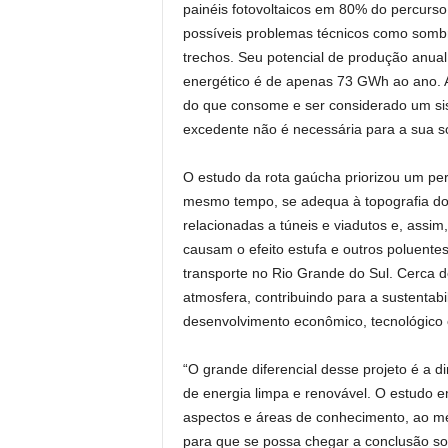
painéis fotovoltaicos em 80% do percurso
possíveis problemas técnicos como sombr
trechos. Seu potencial de produção anu
energético é de apenas 73 GWh ao ano. A
do que consome e ser considerado um sis
excedente não é necessária para a sua s
O estudo da rota gaúcha priorizou um per
mesmo tempo, se adequa à topografia do 
relacionadas a túneis e viadutos e, assim
causam o efeito estufa e outros poluent
transporte no Rio Grande do Sul. Cerca d
atmosfera, contribuindo para a sustent
desenvolvimento econômico, tecnológico e
“O grande diferencial desse projeto é a 
de energia limpa e renovável. O estudo em
aspectos e áreas de conhecimento, ao m
para que se possa chegar a conclusão sob