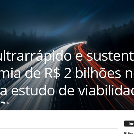
ltrarrápido e susten
ia de R$ 2 bilhões n
ta estudo de viabilida
0
Ins
E fiq