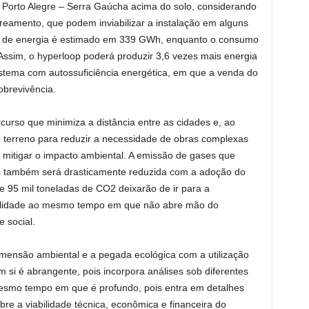
 Porto Alegre – Serra Gaúcha acima do solo, considerando
eamento, que podem inviabilizar a instalação em alguns
al de energia é estimado em 339 GWh, enquanto o consumo
ssim, o hyperloop poderá produzir 3,6 vezes mais energia
tema com autossuficiência energética, em que a venda do
obrevivência.
curso que minimiza a distância entre as cidades e, ao
terreno para reduzir a necessidade de obras complexas
, mitigar o impacto ambiental. A emissão de gases que
es também será drasticamente reduzida com a adoção do
e 95 mil toneladas de CO2 deixarão de ir para a
abilidade ao mesmo tempo em que não abre mão do
 social.
dimensão ambiental e a pegada ecológica com a utilização
 si é abrangente, pois incorpora análises sob diferentes
esmo tempo em que é profundo, pois entra em detalhes
re a viabilidade técnica, econômica e financeira do