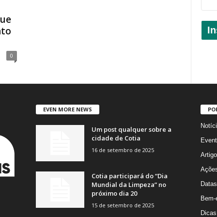
que
In
nto
0
EVEN MORE NEWS
PO
Notíc
Um post qualquer sobre a
cidade de Cotia
Event
16 de setembro de 2025
Artig
Açõe
Cotia participará do “Dia
Mundial da Limpeza” no
Datas
próximo dia 20
Bem-e
15 de setembro de 2025
Dicas