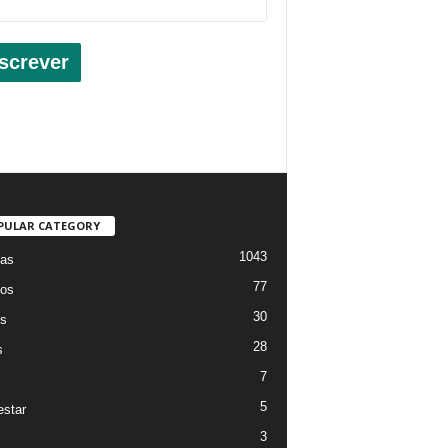
screver
PULAR CATEGORY
1043
ias
77
os
30
os
28
s
7
5
star
3