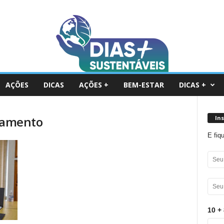
AÇÕES
DICAS
AÇÕES +
BEM-ESTAR
DICAS +
ciamento
In
E fiq
10 + 