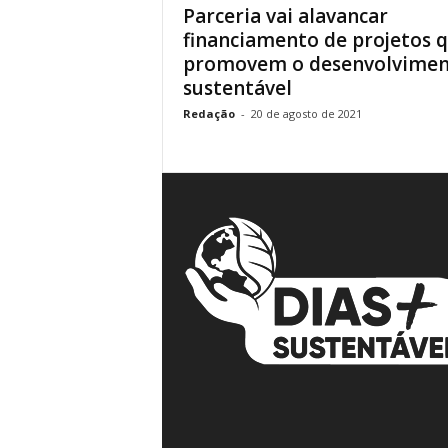
Parceria vai alavancar
á
financiamento de projetos 
v
promovem o desenvolvime
e
sustentável
i
s
Redação
-
20 de agosto de 2021