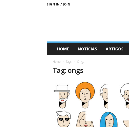
SIGN IN / JOIN
D
HOME
NOTÍCIAS
ARTIGOS
i
a
Home
Tags
Ongs
s
Tag: ongs
M
a
i
s
S
u
s
t
e
n
t