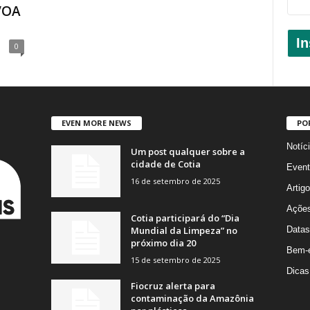
VOA
In
0
EVEN MORE NEWS
PO
Notíc
Um post qualquer sobre a
cidade de Cotia
Event
16 de setembro de 2025
Artig
Açõe
Cotia participará do “Dia
Mundial da Limpeza” no
Datas
próximo dia 20
Bem-e
15 de setembro de 2025
Dicas
Fiocruz alerta para
contaminação da Amazônia