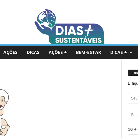
AÇÕES
DICAS
AÇÕES +
BEM-ESTAR
DICAS +
In
E fiq
10 + 