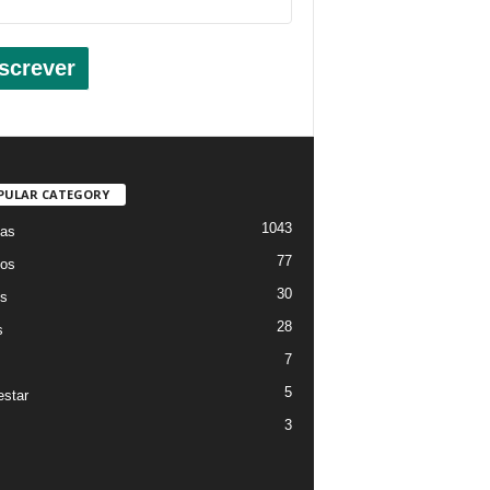
screver
PULAR CATEGORY
1043
ias
77
os
30
os
28
s
7
5
star
3