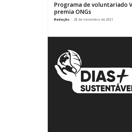
Programa de voluntariado 
á
premia ONGs
v
e
Redação
-
28 de novembro de 2021
i
s