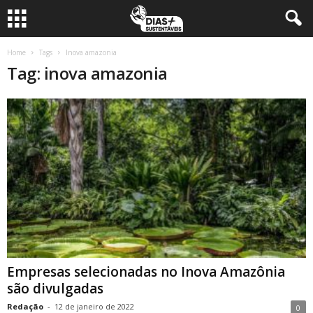
Home
Tags
Inova amazonia
Tag: inova amazonia
Empresas selecionadas no Inova Amazônia
são divulgadas
Redação
-
12 de janeiro de 2022
0