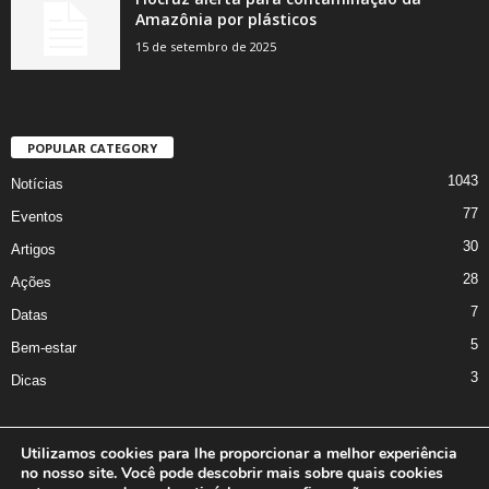
Amazônia por plásticos
15 de setembro de 2025
POPULAR CATEGORY
1043
Notícias
77
Eventos
30
Artigos
28
Ações
7
Datas
5
Bem-estar
3
Dicas
Utilizamos cookies para lhe proporcionar a melhor experiência
no nosso site. Você pode descobrir mais sobre quais cookies
A Iniciativa
Marcus Nakagawa
Contato
Oficina da Comunicação