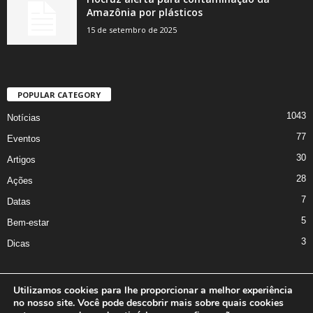
Amazônia por plásticos
15 de setembro de 2025
POPULAR CATEGORY
1043
Notícias
77
Eventos
30
Artigos
28
Ações
7
Datas
5
Bem-estar
3
Dicas
Utilizamos cookies para lhe proporcionar a melhor experiência
no nosso site. Você pode descobrir mais sobre quais cookies
A Iniciativa
Marcus Nakagawa
Contato
Oficina da Comunicação