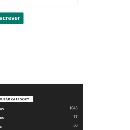
screver
PULAR CATEGORY
1043
ias
77
os
30
os