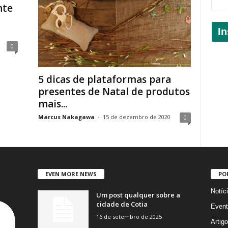
nte
In
0
5 dicas de plataformas para
presentes de Natal de produtos
mais...
Marcus Nakagawa
-
15 de dezembro de 2020
0
EVEN MORE NEWS
PO
Notíc
Um post qualquer sobre a
cidade de Cotia
Event
16 de setembro de 2025
Artig