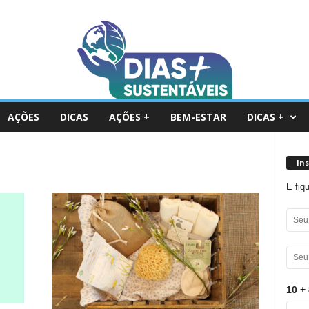
AÇÕES
DICAS
AÇÕES +
BEM-ESTAR
DICAS +
In
E fiq
10 + 