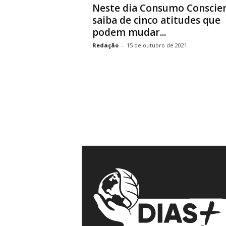
Neste dia Consumo Conscie
á
saiba de cinco atitudes que
v
podem mudar...
e
i
Redação
-
15 de outubro de 2021
s