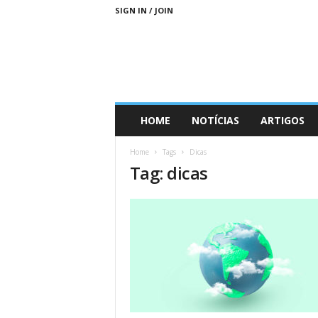
SIGN IN / JOIN
D
HOME
NOTÍCIAS
ARTIGOS
i
a
Home
Tags
Dicas
s
Tag: dicas
M
a
i
s
S
u
s
t
e
n
t