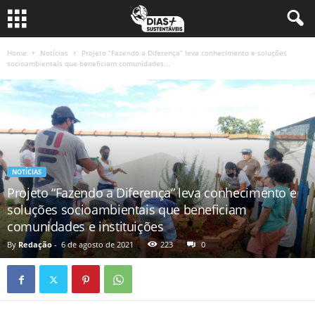
Home
Notícias
Projeto “Fazendo a Diferença” leva conhecimento e soluções
socioambientais que beneficiam comunidades...
NOTÍCIAS
Projeto “Fazendo a Diferença” leva conhecimento e
soluções socioambientais que beneficiam
comunidades e instituições
By
Redação
-
6 de agosto de 2021
223
0