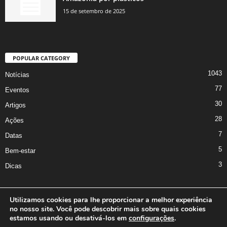
15 de setembro de 2025
POPULAR CATEGORY
1043
Notícias
77
Eventos
30
Artigos
28
Ações
7
Datas
5
Bem-estar
3
Dicas
Utilizamos cookies para lhe proporcionar a melhor experiência
no nosso site. Você pode descobrir mais sobre quais cookies
A Iniciativa
Marcus Nakagawa
Contato
Oficina da Comunicação
estamos usando ou desativá-los em
configurações
.