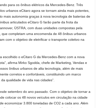
ndo para os ônibus elétricos da Mercedes-Benz. Três
ulos urbanos eCitaro agora se tornam ainda mais potentes,
ito mais autonomia graças à nova tecnologia de baterias de
ônibus articulados eCitaro G farão parte da frota da
 Hannover, ÜSTRA, com duas unidades compostas pela
os, que completam uma encomenda de 48 ônibus urbanos
m com o objetivo de eletrificar o transporte coletivo na
ha escolhido o eCitaro G da Mercedes-Benz com a nova
ota”, afirma Mirko Sgodda, chefe de Marketing, Vendas e
ossos ônibus urbanos de alta tecnologia, além de mais
ente corretos e confortáveis, constituindo um marco
 da qualidade de vida nas cidades”.
desde setembro do ano passado. Com o objetivo de tornar a
nde colocar os 48 novos veículos em circulação na cidade
de economizar 3.800 toneladas de CO2 a cada ano. Além