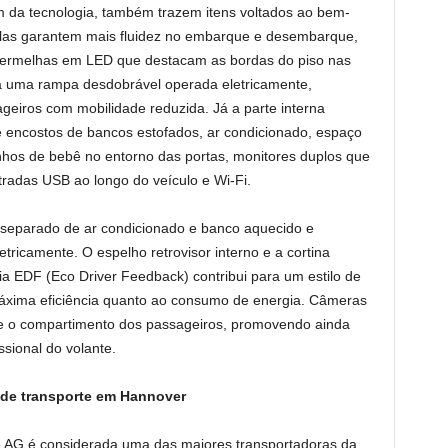
ém da tecnologia, também trazem itens voltados ao bem-
plas garantem mais fluidez no embarque e desembarque,
 vermelhas em LED que destacam as bordas do piso nas
á uma rampa desdobrável operada eletricamente,
geiros com mobilidade reduzida. Já a parte interna
e encostos de bancos estofados, ar condicionado, espaço
nhos de bebê no entorno das portas, monitores duplos que
tradas USB ao longo do veículo e Wi-Fi.
 separado de ar condicionado e banco aquecido e
etricamente. O espelho retrovisor interno e a cortina
ia EDF (Eco Driver Feedback) contribui para um estilo de
áxima eficiência quanto ao consumo de energia. Câmeras
 e o compartimento dos passageiros, promovendo ainda
sional do volante.
de transporte em Hannover
 AG é considerada uma das maiores transportadoras da