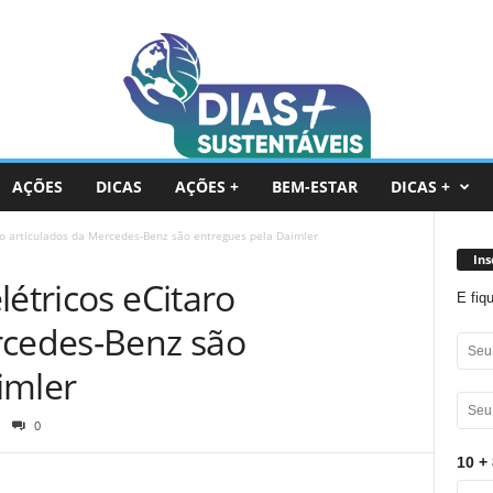
AÇÕES
DICAS
AÇÕES +
BEM-ESTAR
DICAS +
ro articulados da Mercedes-Benz são entregues pela Daimler
Ins
létricos eCitaro
E fiq
rcedes-Benz são
imler
0
10 + 