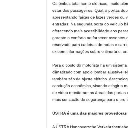
Os ônibus totalmente elétricos, muito al
estar dos passageiros. Quatro portas du
apresentando faixas de luzes verdes ou
entradas. Na segunda porta do veículo h
oferecendo mais acessibilidade aos passa
garante o conforto ao fornecer assentos 
reservado para cadeiras de rodas e carri
exibem informações sobre o itinerário, en
Para o posto do motorista há um sistema
climatizado com apoio lombar ajustável el
também são de ajuste elétrico. A tecnolog
condução econômico, visando atingir a m
de vídeo monitoram as áreas das portas
mais sensação de segurança para o profis
ÜSTRA é uma das maiores provedoras 
A ÜSTRA Hannoversche Verkehrsbetriebe