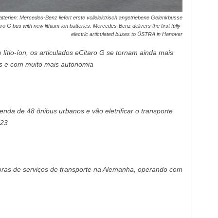
tterien: Mercedes-Benz liefert erste vollelektrisch angetriebene Gelenkbusse
 G bus with new lithium-ion batteries: Mercedes-Benz delivers the first fully-
electric articulated buses to ÜSTRA in Hanover
lítio-íon, os articulados eCitaro G se tornam ainda mais
es e com muito mais autonomia
da de 48 ônibus urbanos e vão eletrificar o transporte
023
as de serviços de transporte na Alemanha, operando com