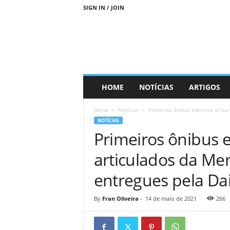
SIGN IN / JOIN
D
HOME
NOTÍCIAS
ARTIGOS
i
a
Home
Notícias
Primeiros ônibus elétricos eCita
s
NOTÍCIAS
M
Primeiros ônibus e
a
i
articulados da Me
s
S
entregues pela Da
u
s
t
By
Fran Oliveira
-
14 de maio de 2021
266
e
n
t