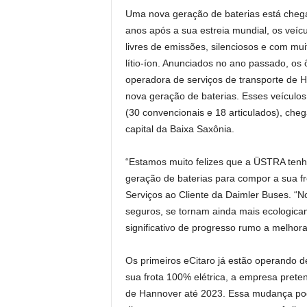
Uma nova geração de baterias está chega
anos após a sua estreia mundial, os veíc
livres de emissões, silenciosos e com mu
lítio-íon. Anunciados no ano passado, os 
operadora de serviços de transporte de
nova geração de baterias. Esses veícul
(30 convencionais e 18 articulados), chega
capital da Baixa Saxônia.
“Estamos muito felizes que a ÜSTRA ten
geração de baterias para compor a sua fr
Serviços ao Cliente da Daimler Buses. “N
seguros, se tornam ainda mais ecologicam
significativo de progresso rumo a melhora
Os primeiros eCitaro já estão operando 
sua frota 100% elétrica, a empresa prete
de Hannover até 2023. Essa mudança po