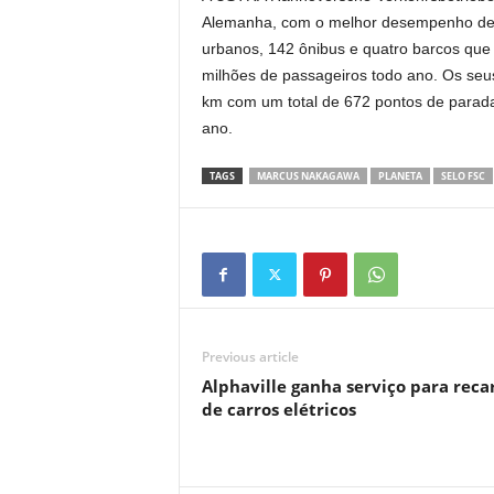
Alemanha, com o melhor desempenho de t
urbanos, 142 ônibus e quatro barcos que
milhões de passageiros todo ano. Os seu
km com um total de 672 pontos de parada
ano.
TAGS
MARCUS NAKAGAWA
PLANETA
SELO FSC
Previous article
Alphaville ganha serviço para reca
de carros elétricos