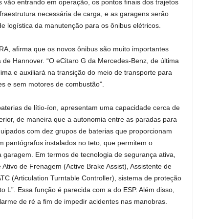
vão entrando em operação, os pontos finais dos trajetos
fraestrutura necessária de carga, e as garagens serão
 logística da manutenção para os ônibus elétricos.
A, afirma que os novos ônibus são muito importantes
a de Hannover. “O eCitaro G da Mercedes-Benz, de última
lima e auxiliará na transição do meio de transporte para
tes e sem motores de combustão”.
aterias de lítio-íon, apresentam uma capacidade cerca de
erior, de maneira que a autonomia entre as paradas para
uipados com dez grupos de baterias que proporcionam
em pantógrafos instalados no teto, que permitem o
 garagem. Em termos de tecnologia de segurança ativa,
 Ativo de Frenagem (Active Brake Assist), Assistente de
TC (Articulation Turntable Controller), sistema de proteção
eito L”. Essa função é parecida com a do ESP. Além disso,
larme de ré a fim de impedir acidentes nas manobras.