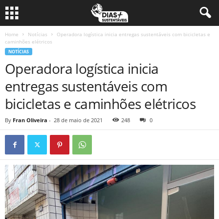
Home
Notícias
Operadora logística inicia entregas sustentáveis com bicicletas e
caminhões elétricos
NOTÍCIAS
Operadora logística inicia
entregas sustentáveis com
bicicletas e caminhões elétricos
By
Fran Oliveira
-
28 de maio de 2021
248
0