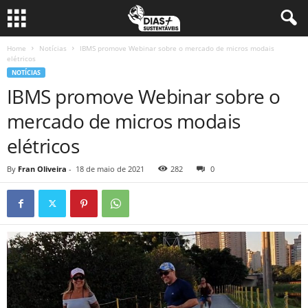
Home
Notícias
IBMS promove Webinar sobre o mercado de micros modais
elétricos
NOTÍCIAS
IBMS promove Webinar sobre o
mercado de micros modais
elétricos
By
Fran Oliveira
-
18 de maio de 2021
282
0