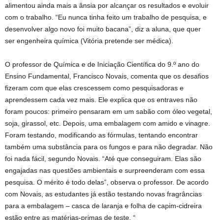
alimentou ainda mais a ânsia por alcançar os resultados e evoluir
com o trabalho. “Eu nunca tinha feito um trabalho de pesquisa, e
desenvolver algo novo foi muito bacana”, diz a aluna, que quer
ser engenheira química (Vitória pretende ser médica).
O professor de Química e de Iniciação Científica do 9.º ano do
Ensino Fundamental, Francisco Novais, comenta que os desafios
fizeram com que elas crescessem como pesquisadoras e
aprendessem cada vez mais. Ele explica que os entraves não
foram poucos: primeiro pensaram em um sabão com óleo vegetal,
soja, girassol, etc. Depois, uma embalagem com amido e vinagre.
Foram testando, modificando as fórmulas, tentando encontrar
também uma substância para os fungos e para não degradar. Não
foi nada fácil, segundo Novais. “Até que conseguiram. Elas são
engajadas nas questões ambientais e surpreenderam com essa
pesquisa. O mérito é todo delas”, observa o professor. De acordo
com Novais, as estudantes já estão testando novas fragrâncias
para a embalagem – casca de laranja e folha de capim-cidreira
estão entre as matérias-primas de teste. “