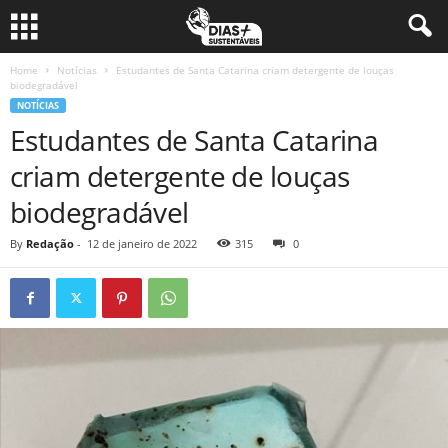
Home
Notícias
Estudantes de Santa Catarina criam detergente de louças
biodegradável
NOTÍCIAS
Estudantes de Santa Catarina
criam detergente de louças
biodegradável
By
Redação
-
12 de janeiro de 2022
315
0