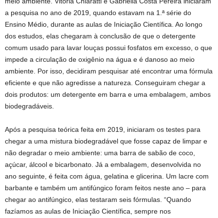
meio ambiente. Vitória Chiaratti e Gabriella Costa Pereira iniciaram
a pesquisa no ano de 2019, quando estavam na 1.ª série do
Ensino Médio, durante as aulas de Iniciação Científica. Ao longo
dos estudos, elas chegaram à conclusão de que o detergente
comum usado para lavar louças possui fosfatos em excesso, o que
impede a circulação de oxigênio na água e é danoso ao meio
ambiente. Por isso, decidiram pesquisar até encontrar uma fórmula
eficiente e que não agredisse a natureza. Conseguiram chegar a
dois produtos: um detergente em barra e uma embalagem, ambos
biodegradáveis.
Após a pesquisa teórica feita em 2019, iniciaram os testes para
chegar a uma mistura biodegradável que fosse capaz de limpar e
não degradar o meio ambiente: uma barra de sabão de coco,
açúcar, álcool e bicarbonato. Já a embalagem, desenvolvida no
ano seguinte, é feita com água, gelatina e glicerina. Um lacre com
barbante e também um antifúngico foram feitos neste ano – para
chegar ao antifúngico, elas testaram seis fórmulas. “Quando
fazíamos as aulas de Iniciação Científica, sempre nos