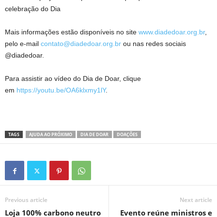
celebração do Dia
Mais informações estão disponíveis no site
www.diadedoar.org.br
,
pelo e-mail
contato@diadedoar.org.br
ou nas redes sociais
@diadedoar.
Para assistir ao vídeo do Dia de Doar, clique
em
https://youtu.be/OA6klxmy1lY
.
TAGS
AJUDA AO PRÓXIMO
DIA DE DOAR
DOAÇÕES
Previous article
Next article
Loja 100% carbono neutro
Evento reúne ministros e