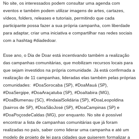
No site, os interessados podem consultar uma agenda com
eventos e também podem utilizar imagens de artes, cartazes,
vídeos, folders, releases e tutoriais, permitindo que cada
participante possa fazer a sua própria campanha, com liberdade
para adaptar, criar uma iniciativa e compartilhar nas redes sociais
com a hashtag #diadedoar.
Esse ano, o Dia de Doar está incentivando também a realização
das campanhas comunitárias, que mobilizam recursos locais para
que sejam investidos na própria comunidade. Já está confirmada a
realização de 11 campanhas, lideradas elas também pelas próprias
comunidades: #DoaSorocaba (SP), #DoaMauá (SP),
#DoaSergipe, #DoaAraçatuba (SP), #DoaItabira (MG),
#DoaBlumenau (SC), #IndaialSolidária (SP), #DoaLeopoldina
(bairros de SP), #DoaSãoJosé (SP), #DoaCampinas (SP) e
#DoaPoçosdeCaldas (MG), por enquanto. No site é possível
encontrar a lista de campanhas comunitárias que já foram
realizadas no país, saber como liderar uma campanha e até um
modelo de projeto de lei para cidades que quiserem formalizar a