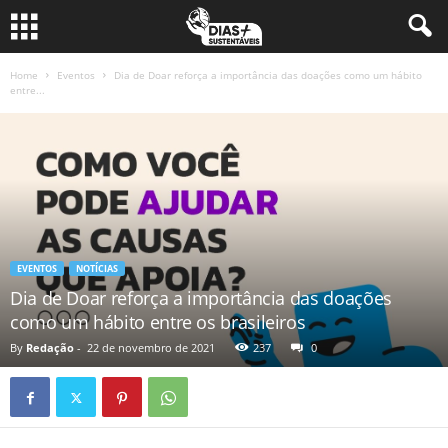
Home
Eventos
Dia de Doar reforça a importância das doações como um hábito
entre...
EVENTOS
NOTÍCIAS
Dia de Doar reforça a importância das doações
como um hábito entre os brasileiros
By
Redação
-
22 de novembro de 2021
237
0