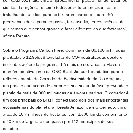
ser, cada vez mais, uma empresa melhor para o mundo. Estamos
cientes da urgência e como todos os setores precisam estar
trabalhando, unidos, para se tornarem carbono neutro. Só
precisamos dar o primeiro passo, ter ousadia, ter consciência de
que temos que pensar grande e fazer diferente do que fazíamos”,
afirma Renato.
Sobre o Programa Carbon Free: Com mais de 86.136 mil mudas
plantadas e 12.956,58 toneladas de CO² neutralizadas desde o
início das ações do programa, há mais de dez anos, a Movida
mantém-se ativa junto da ONG Black Jaguar Foundation para o
reflorestamento do Corredor de Biodiversidade do Rio Araguaia,
um projeto que acaba de entrar em sua segunda fase, prevendo o
plantio de mais de 900 mil mudas de árvores nativas. O corredor é
um dos principais do Brasil, conectando dois dos mais importantes
ecossistemas do planeta, a floresta Amazônica e o Cerrado, uma
área de 10,4 milhões de hectares, com 2.600 km de comprimento
e 40 km de largura e que passa por 112 municípios de seis
estados.