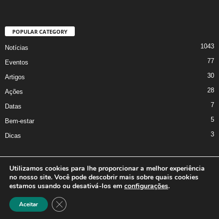
POPULAR CATEGORY
1043
Notícias
77
Eventos
30
Artigos
28
Ações
7
Datas
5
Bem-estar
3
Dicas
Utilizamos cookies para lhe proporcionar a melhor experiência
no nosso site. Você pode descobrir mais sobre quais cookies
A Iniciativa
Marcus Nakagawa
Contato
Oficina da Comunicação
estamos usando ou desativá-los em
configurações
.
Política de Privacidade
Close GDPR Cookie Banner
Aceitar
©