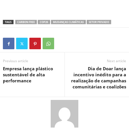
TAGS
CARBON FREE
COP26
MUDANÇAS CLIMÁTICAS
SETOR PRIVADO
Previous article
Next article
Empresa lança plástico
Dia de Doar lança
sustentável de alta
incentivo inédito para a
performance
realização de campanhas
comunitárias e coalizões