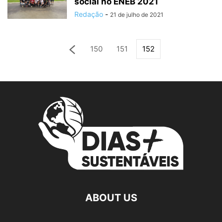
social no ENEB 2021
Redação
-
21 de julho de 2021
150
151
152
ABOUT US