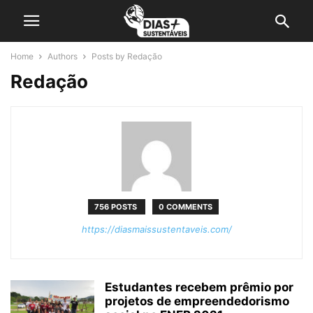
Home
Authors
Posts by Redação
Redação
756 POSTS
0 COMMENTS
https://diasmaissustentaveis.com/
Estudantes recebem prêmio por
projetos de empreendedorismo