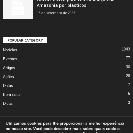
Amazônia por plásticos
15 de setembro de 2025
POPULAR CATEGORY
1043
Notícias
77
Eventos
30
Artigos
28
Ações
7
Datas
5
Bem-estar
3
Dicas
Utilizamos cookies para lhe proporcionar a melhor experiência
no nosso site. Você pode descobrir mais sobre quais cookies
A Iniciativa
Marcus Nakagawa
Contato
Oficina da Comunicação