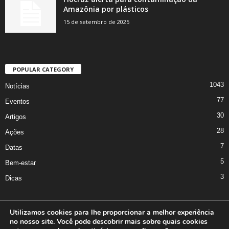
Amazônia por plásticos
15 de setembro de 2025
POPULAR CATEGORY
1043
Notícias
77
Eventos
30
Artigos
28
Ações
7
Datas
5
Bem-estar
3
Dicas
Utilizamos cookies para lhe proporcionar a melhor experiência
no nosso site. Você pode descobrir mais sobre quais cookies
A Iniciativa
Marcus Nakagawa
Contato
Oficina da Comunicação