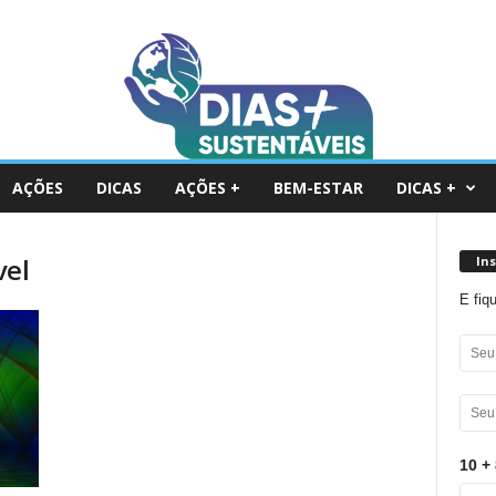
AÇÕES
DICAS
AÇÕES +
BEM-ESTAR
DICAS +
vel
In
E fiq
10 + 