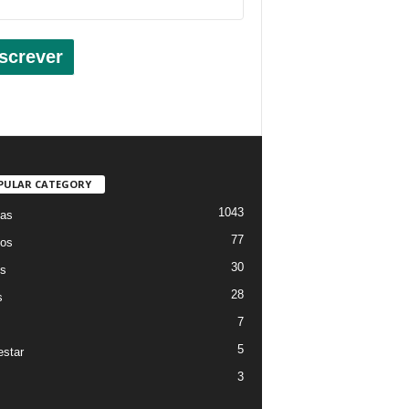
screver
PULAR CATEGORY
1043
ias
77
os
30
os
28
s
7
5
star
3