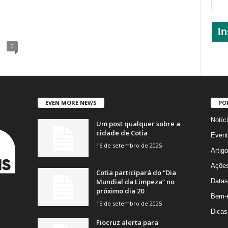
In
0
EVEN MORE NEWS
PO
Notíc
Um post qualquer sobre a
cidade de Cotia
Event
16 de setembro de 2025
Artig
Açõe
Cotia participará do “Dia
Mundial da Limpeza” no
Datas
próximo dia 20
Bem-e
15 de setembro de 2025
Dicas
Fiocruz alerta para