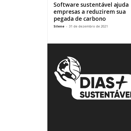
Software sustentável ajuda
á
empresas a reduzirem sua
v
pegada de carbono
e
i
Silene
-
31 de dezembro de 2021
s