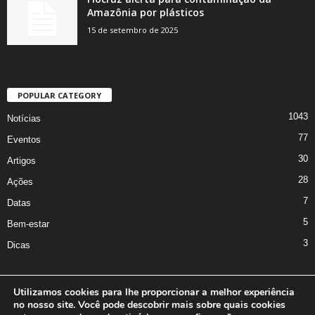
Amazônia por plásticos
15 de setembro de 2025
POPULAR CATEGORY
1043
Notícias
77
Eventos
30
Artigos
28
Ações
7
Datas
5
Bem-estar
3
Dicas
Utilizamos cookies para lhe proporcionar a melhor experiência
no nosso site. Você pode descobrir mais sobre quais cookies
A Iniciativa
Marcus Nakagawa
Contato
Oficina da Comunicação